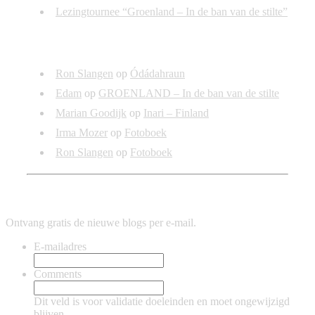
Lezingtournee “Groenland – In de ban van de stilte”
Recente reacties
Ron Slangen
op
Ódádahraun
Edam
op
GROENLAND – In de ban van de stilte
Marian Goodijk
op
Inari – Finland
Irma Mozer
op
Fotoboek
Ron Slangen
op
Fotoboek
Blijf op de hoogte
Ontvang gratis de nieuwe blogs per e-mail.
E-mailadres
Comments
Dit veld is voor validatie doeleinden en moet ongewijzigd
blijven.