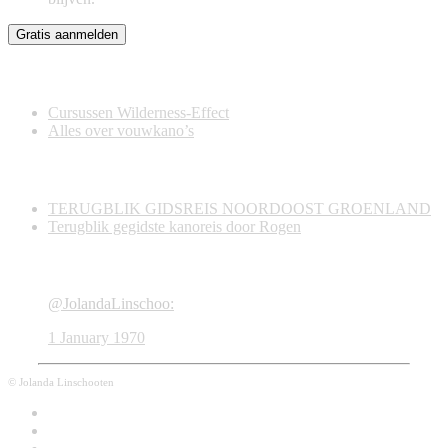
Diversen
Cursussen Wilderness-Effect
Alles over vouwkano’s
Recent & Nieuw
TERUGBLIK GIDSREIS NOORDOOST GROENLAND
Terugblik gegidste kanoreis door Rogen
Twitter
@JolandaLinschoo:
1 January 1970
© Jolanda Linschooten