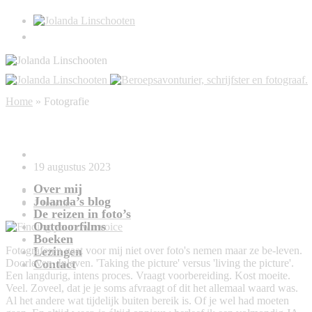
Fotografie
Home
»
Fotografie
Finding your own voice
19 augustus 2023
Over mij
Jolanda’s blog
1 reactie
De reizen in foto’s
Outdoorfilms
Boeken
Lezingen
Fotograferen gaat voor mij niet over foto's nemen maar ze be-leven.
Contact
Doorleven. Inleven. 'Taking the picture' versus 'living the picture'.
Een langdurig, intens proces. Vraagt voorbereiding. Kost moeite.
Veel. Zoveel, dat je je soms afvraagt of dit het allemaal waard was.
Al het andere wat tijdelijk buiten bereik is. Of je wel had moeten