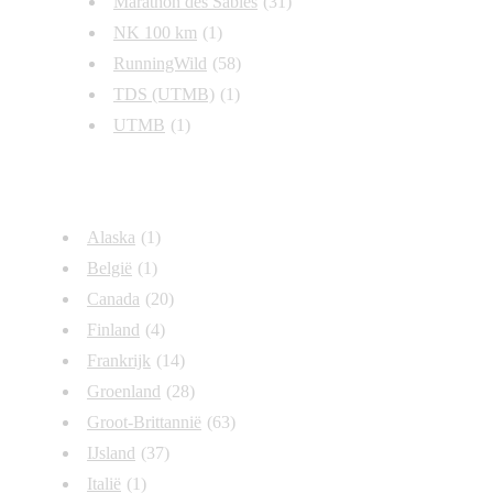
Marathon des Sables
(31)
NK 100 km
(1)
RunningWild
(58)
TDS (UTMB)
(1)
UTMB
(1)
Landen
Alaska
(1)
België
(1)
Canada
(20)
Finland
(4)
Frankrijk
(14)
Groenland
(28)
Groot-Brittannië
(63)
IJsland
(37)
Italië
(1)