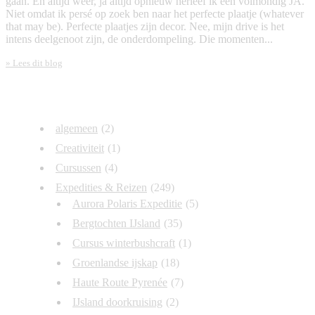
gaan. En altijd weer, ja áltijd opnieuw herleef ik een volmondig JA.
Niet omdat ik persé op zoek ben naar het perfecte plaatje (whatever
that may be). Perfecte plaatjes zijn decor. Nee, mijn drive is het
intens deelgenoot zijn, de onderdompeling. Die momenten...
» Lees dit blog
Categorieën
algemeen
(2)
Creativiteit
(1)
Cursussen
(4)
Expedities & Reizen
(249)
Aurora Polaris Expeditie
(5)
Bergtochten IJsland
(35)
Cursus winterbushcraft
(1)
Groenlandse ijskap
(18)
Haute Route Pyrenée
(7)
IJsland doorkruising
(2)