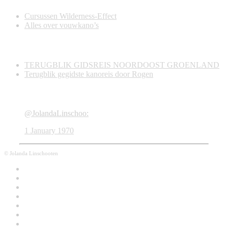
Cursussen Wilderness-Effect
Alles over vouwkano’s
Recent & Nieuw
TERUGBLIK GIDSREIS NOORDOOST GROENLAND
Terugblik gegidste kanoreis door Rogen
Twitter
@JolandaLinschoo:
1 January 1970
© Jolanda Linschooten