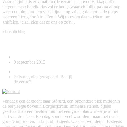
Waarschijnlijk is er vanaf nu (de eerste pas boven Bakkagerdi)
nergens meer bereik, dus zal er hoogstwaarschijnlijk pas na afloop
weer een blog kunnen verschijnen, op vrijdag de dertiende (oeps,
iedereen hier gelooft in elfen... Wij moesten daar stiekem om
gniffelen, je zal zien dat ze ons op zo'n...
» Lees dit blog
Stórurd
9 september 2013
Er is nog niet gereageerd. Ben jij
de eerste?
Vandaag een dagtocht naar Stórurd, een bijzondere plek middenin
de bergleegte bovenin Borgarfjördur. Immense stenen, bijeen
geschaard als een beeldentuin met een groenblauw meertje in het
hart van de chaos. Een dag zonder veel woorden, maar met des te
grotere indrukken. IJsland blijft steeds weer verwonderen. Is steeds
weer anders. Waar bij mooi weer (jawel) des te meer van te genieten