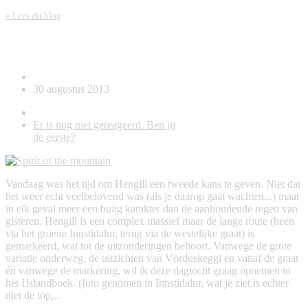
» Lees dit blog
Spirit of the mountain
30 augustus 2013
Er is nog niet gereageerd. Ben jij
de eerste?
Vandaag was het tijd om Hengill een tweede kans te geven. Niet dat
het weer echt veelbelovend was (als je daarop gaat wachten...) maar
in elk geval meer een buiig karakter dan de aanhoudende regen van
gisteren. Hengill is een complex massief maar de lange route (heen
via het groene Innstidalur, terug via de westelijke graat) is
gemarkeerd, wat tot de uitzonderingen behoort. Vanwege de grote
variatie onderweg, de uitzichten van Vörduskeggi en vanaf de graat
én vanwege de markering, wil ik deze dagtocht graag opnemen in
het IJslandboek. (foto genomen in Innstidalur, wat je ziet is echter
niet de top,...