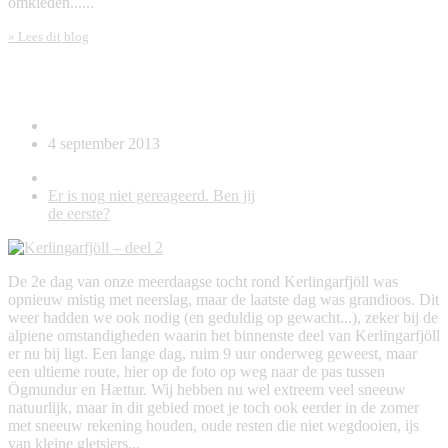
omkleden......
» Lees dit blog
Kerlingarfjöll – deel 2
4 september 2013
Er is nog niet gereageerd. Ben jij
de eerste?
De 2e dag van onze meerdaagse tocht rond Kerlingarfjöll was
opnieuw mistig met neerslag, maar de laatste dag was grandioos. Dit
weer hadden we ook nodig (en geduldig op gewacht...), zeker bij de
alpiene omstandigheden waarin het binnenste deel van Kerlingarfjöll
er nu bij ligt. Een lange dag, ruim 9 uur onderweg geweest, maar
een ultieme route, hier op de foto op weg naar de pas tussen
Ögmundur en Hættur. Wij hebben nu wel extreem veel sneeuw
natuurlijk, maar in dit gebied moet je toch ook eerder in de zomer
met sneeuw rekening houden, oude resten die niet wegdooien, ijs
van kleine gletsjers...