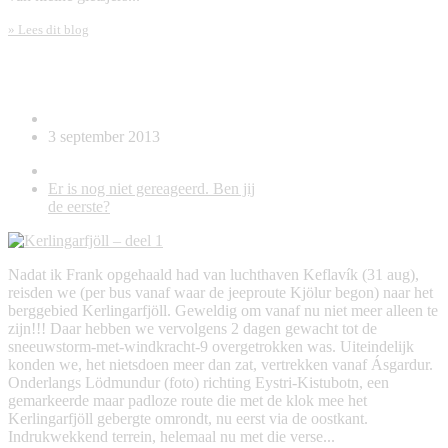
» Lees dit blog
Kerlingarfjöll – deel 1
3 september 2013
Er is nog niet gereageerd. Ben jij
de eerste?
Nadat ik Frank opgehaald had van luchthaven Keflavík (31 aug),
reisden we (per bus vanaf waar de jeeproute Kjölur begon) naar het
berggebied Kerlingarfjöll. Geweldig om vanaf nu niet meer alleen te
zijn!!! Daar hebben we vervolgens 2 dagen gewacht tot de
sneeuwstorm-met-windkracht-9 overgetrokken was. Uiteindelijk
konden we, het nietsdoen meer dan zat, vertrekken vanaf Ásgardur.
Onderlangs Lödmundur (foto) richting Eystri-Kistubotn, een
gemarkeerde maar padloze route die met de klok mee het
Kerlingarfjöll gebergte omrondt, nu eerst via de oostkant.
Indrukwekkend terrein, helemaal nu met die verse...