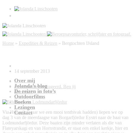
Bergtochten IJsland
Home
»
Expedities & Reizen
»
Bergtochten IJsland
Elfenhutje in Lodmundarfjördur
14 september 2013
Over mij
Jolanda’s blog
Er is nog niet gereageerd. Ben jij
De reizen in foto’s
de eerste?
Outdoorfilms
Boeken
Lezingen
Contact
Via Húsavik (waar we een mooi tentbivak hadden) liepen we op
dag 3 van de meerdaagse van Borgarfjördur Eystri naar de baai van
Lodmundarfjördur. Deze baaien zijn minder verlaten als die van
Flateyarskagi en van Hornstrandir, er staat een enkel kerkje, hier en