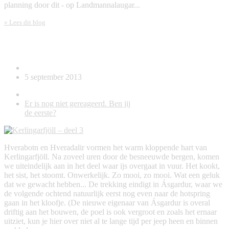
planning door dit - op Landmannalaugar...
» Lees dit blog
Kerlingarfjöll – deel 3
5 september 2013
Er is nog niet gereageerd. Ben jij
de eerste?
Hverabotn en Hveradalir vormen het warm kloppende hart van
Kerlingarfjöll. Na zoveel uren door de besneeuwde bergen, komen
we uiteindelijk aan in het deel waar ijs overgaat in vuur. Het kookt,
het sist, het stoomt. Onwerkelijk. Zo mooi, zo mooi. Wat een geluk
dat we gewacht hebben... De trekking eindigt in Ásgardur, waar we
de volgende ochtend natuurlijk eerst nog even naar de hotspring
gaan in het kloofje. (De nieuwe eigenaar van Ásgardur is overal
driftig aan het bouwen, de poel is ook vergroot en zoals het ernaar
uitziet, kun je hier over niet al te lange tijd per jeep heen en binnen