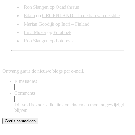
Ron Slangen
op
Ódádahraun
Edam
op
GROENLAND – In de ban van de stilte
Marian Goodijk
op
Inari – Finland
Irma Mozer
op
Fotoboek
Ron Slangen
op
Fotoboek
Blijf op de hoogte
Ontvang gratis de nieuwe blogs per e-mail.
E-mailadres
Comments
Dit veld is voor validatie doeleinden en moet ongewijzigd
blijven.
Diversen