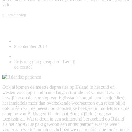
valt...
» Lees dit blog
IJslandse patronen
8 september 2013
Er is nog niet gereageerd. Ben jij
de eerste?
Ook al komen de meeste depressies op IJsland in het zuid en -
westen voor (op Landmannalaugar stormde het vannacht zwaar
terwijl het op de camping van Egilsstadir hooguit een beetje blies),
het inmiddels meer dan overbekende weerpatroon qua regen blijkt
ook in één van de meest noordoostelijke hoekjes (inmiddels is dat de
camping van Bakkagerdi in de baai Borgarfjördur) nog van
toepassing... Wat te doen in een schitterend berggebied op IJsland
als het hoost?! Je pakt gewoon een ander patroon waar je weer
verder aan werkt! Inmiddels hebben we een mooie serie routes in de