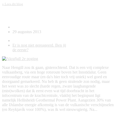
» Lees dit blog
Akrafjall 2e poging
29 augustus 2013
Er is nog niet gereageerd. Ben jij
de eerste?
Naar Hengill zou ik gaan, gisterochtend. Dat is een vrij complexe
vulkaanberg, via een hoge rotsroute boven het Innstidalur. Geen
eenvoudige route maar (en da's hier toch vrij uniek) wel goed en
doorgaand gemarkeerd. Nu heb ik geen stralende zon nodig, maar
het weer was zo slecht (harde regen, zware laaghangende
(mist)wolken) dat ik eerst even wat tijd doorbracht in het
infocentrum van de krachtcentrale, vlakbij het beginpunt ligt
namelijk Hellisheidi Geothermal Power Plant. Aangezien 30% van
alle IJslandse energie afkomstig is van de vulkanische verschijnselen
(en Reykjavík voor 100%), was ik wel nieuwsgierig. Na...