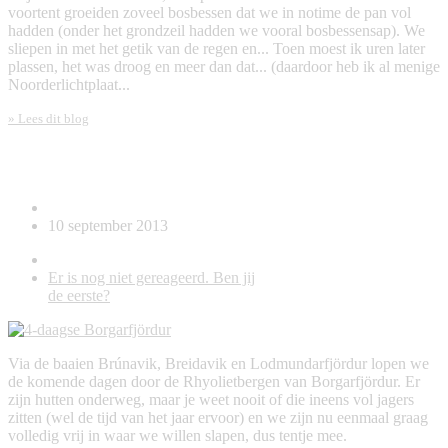
voortent groeiden zoveel bosbessen dat we in notime de pan vol
hadden (onder het grondzeil hadden we vooral bosbessensap). We
sliepen in met het getik van de regen en... Toen moest ik uren later
plassen, het was droog en meer dan dat... (daardoor heb ik al menige
Noorderlichtplaat...
» Lees dit blog
4-daagse Borgarfjördur
10 september 2013
Er is nog niet gereageerd. Ben jij
de eerste?
Via de baaien Brúnavik, Breidavik en Lodmundarfjördur lopen we
de komende dagen door de Rhyolietbergen van Borgarfjördur. Er
zijn hutten onderweg, maar je weet nooit of die ineens vol jagers
zitten (wel de tijd van het jaar ervoor) en we zijn nu eenmaal graag
volledig vrij in waar we willen slapen, dus tentje mee.