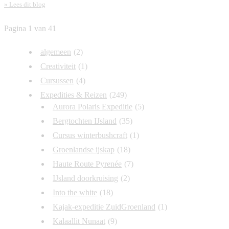
» Lees dit blog
Pagina 1 van 4
1
2
3
4
»
Categorieën
algemeen
(2)
Creativiteit
(1)
Cursussen
(4)
Expedities & Reizen
(249)
Aurora Polaris Expeditie
(5)
Bergtochten IJsland
(35)
Cursus winterbushcraft
(1)
Groenlandse ijskap
(18)
Haute Route Pyrenée
(7)
IJsland doorkruising
(2)
Into the white
(18)
Kajak-expeditie ZuidGroenland
(1)
Kalaallit Nunaat
(9)