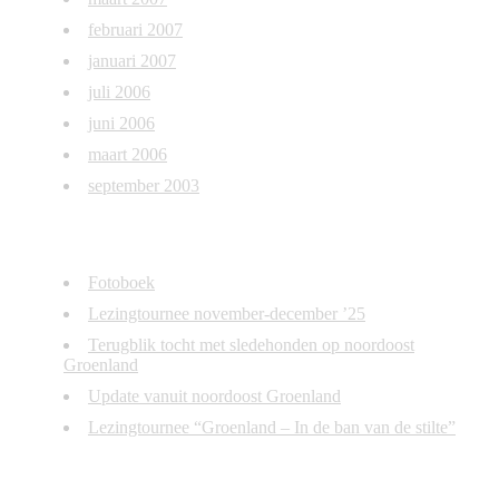
februari 2007
januari 2007
juli 2006
juni 2006
maart 2006
september 2003
Recente blogposts
Fotoboek
Lezingtournee november-december ’25
Terugblik tocht met sledehonden op noordoost
Groenland
Update vanuit noordoost Groenland
Lezingtournee “Groenland – In de ban van de stilte”
Recente reacties