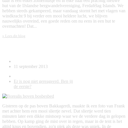
daar is een enkel zomerhuisje en in elke baai een prachtig nieuwe
hut van de IJslandse bergwandelvereniging, Ferdafélag Islands. We
hebben steeds gekampeerd, maar vandaag stormt het met vlagen van
windkracht 9 bij verder een mooi heldere lucht, we blijven
nauwelijks overeind, een goede reden om nu eens in een hut te
overnachten! Dat...
» Lees dit blog
Borealis boven bosbesbed
11 september 2013
Er is nog niet gereageerd. Ben jij
de eerste?
Gisteren op de pas boven Bakkagerdi, maakte ik een foto van Frank
met achter hem een mooi sliertje nevel. Dat sliertje werd tien
minuten later een dikke mistsoep waar we de verdere dag in gelopen
hebben. Op kamp ging de mist over in regen, maar in de tent is het
altijd knus en bovendien, zo'n plek als deze was uniek. In de